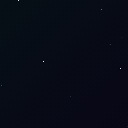
TU 
CONTAC
COMPR
Diseñamos el 
TO
A 
futuro, hoy.
SEGUR
info@bigberweb.
A
com.ar
3564 634904
Términos y 
condiciones
Preguntas 
Frecuentes
Política de 
privacidad
Política de 
reembols
o
- 