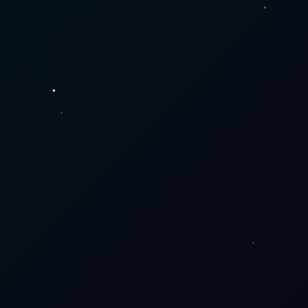
TU 
CONTAC
COMPR
Diseñamos el 
TO
A 
futuro, hoy.
SEGUR
info@bigberweb.
A
com.ar
3564 634904
Términos y 
condiciones